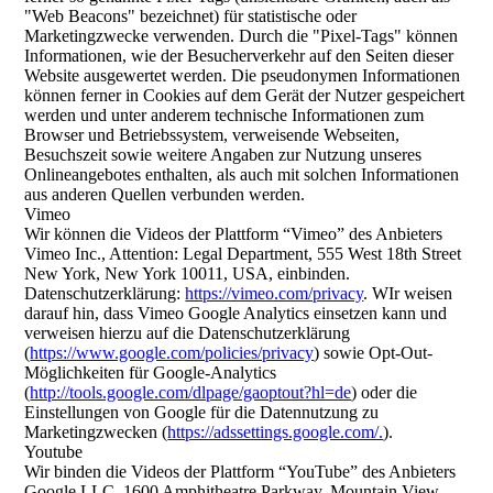
"Web Beacons" bezeichnet) für statistische oder
Marketingzwecke verwenden. Durch die "Pixel-Tags" können
Informationen, wie der Besucherverkehr auf den Seiten dieser
Website ausgewertet werden. Die pseudonymen Informationen
können ferner in Cookies auf dem Gerät der Nutzer gespeichert
werden und unter anderem technische Informationen zum
Browser und Betriebssystem, verweisende Webseiten,
Besuchszeit sowie weitere Angaben zur Nutzung unseres
Onlineangebotes enthalten, als auch mit solchen Informationen
aus anderen Quellen verbunden werden.
Vimeo
Wir können die Videos der Plattform “Vimeo” des Anbieters
Vimeo Inc., Attention: Legal Department, 555 West 18th Street
New York, New York 10011, USA, einbinden.
Datenschutzerklärung:
https://vimeo.com/privacy
. WIr weisen
darauf hin, dass Vimeo Google Analytics einsetzen kann und
verweisen hierzu auf die Datenschutzerklärung
(
https://www.google.com/policies/privacy
) sowie Opt-Out-
Möglichkeiten für Google-Analytics
(
http://tools.google.com/dlpage/gaoptout?hl=de
) oder die
Einstellungen von Google für die Datennutzung zu
Marketingzwecken (
https://adssettings.google.com/.
).
Youtube
Wir binden die Videos der Plattform “YouTube” des Anbieters
Google LLC, 1600 Amphitheatre Parkway, Mountain View,