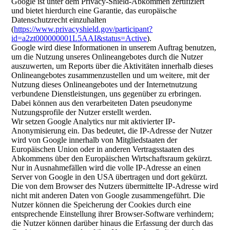
Google ist unter dem Privacy-Shield-Abkommen zertifiziert
und bietet hierdurch eine Garantie, das europäische
Datenschutzrecht einzuhalten
(
https://www.privacyshield.gov/participant?
id=a2zt000000001L5AAI&status=Active
).
Google wird diese Informationen in unserem Auftrag benutzen,
um die Nutzung unseres Onlineangebotes durch die Nutzer
auszuwerten, um Reports über die Aktivitäten innerhalb dieses
Onlineangebotes zusammenzustellen und um weitere, mit der
Nutzung dieses Onlineangebotes und der Internetnutzung
verbundene Dienstleistungen, uns gegenüber zu erbringen.
Dabei können aus den verarbeiteten Daten pseudonyme
Nutzungsprofile der Nutzer erstellt werden.
Wir setzen Google Analytics nur mit aktivierter IP-
Anonymisierung ein. Das bedeutet, die IP-Adresse der Nutzer
wird von Google innerhalb von Mitgliedstaaten der
Europäischen Union oder in anderen Vertragsstaaten des
Abkommens über den Europäischen Wirtschaftsraum gekürzt.
Nur in Ausnahmefällen wird die volle IP-Adresse an einen
Server von Google in den USA übertragen und dort gekürzt.
Die von dem Browser des Nutzers übermittelte IP-Adresse wird
nicht mit anderen Daten von Google zusammengeführt. Die
Nutzer können die Speicherung der Cookies durch eine
entsprechende Einstellung ihrer Browser-Software verhindern;
die Nutzer können darüber hinaus die Erfassung der durch das