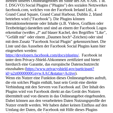
Betrieb unseres Onlineangebotes im Sinne des Art. 6 Abs. 1 lit.
f. DSGVO) Social Plugins ("Plugins") des sozialen Netzwerkes
facebook.com, welches von der Facebook Ireland Ltd., 4
Grand Canal Square, Grand Canal Harbour, Dublin 2, Irland
betrieben wird ("Facebook"). Die Plugins können
Interaktionselemente oder Inhalte (z.B. Videos, Grafiken oder
Textbeiträge) darstellen und sind an einem der Facebook Logos
erkennbar (weißes „f“ auf blauer Kachel, den Begriffen "Like",
"Gefällt mir" oder einem „Daumen hoch“-Zeichen) oder sind
mit dem Zusatz "Facebook Social Plugin" gekennzeichnet. Die
Liste und das Aussehen der Facebook Social Plugins kann hier
eingesehen werden:
https://developers.facebook.com/docs/plugins/
. Facebook ist
unter dem Privacy-Shield-Abkommen zertifiziert und bietet
hierdurch eine Garantie, das europäische Datenschutzrecht
einzuhalten (
https://www.privacyshield.gov/participant?
id=a2zt0000000GnywAAC&status=Active
).
Wenn ein Nutzer eine Funktion dieses Onlineangebotes aufruft,
die ein solches Plugin enthält, baut sein Gerät eine direkte
Verbindung mit den Servern von Facebook auf. Der Inhalt des
Plugins wird von Facebook direkt an das Gerät des Nutzers
übermittelt und von diesem in das Onlineangebot eingebunden.
Dabei können aus den verarbeiteten Daten Nutzungsprofile der
Nutzer erstellt werden. Wir haben daher keinen Einfluss auf den
Umfang der Daten, die Facebook mit Hilfe dieses Plugins