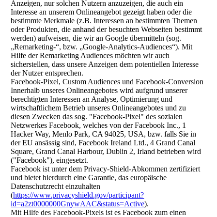
Anzeigen, nur solchen Nutzern anzuzeigen, die auch ein
Interesse an unserem Onlineangebot gezeigt haben oder die
bestimmte Merkmale (z.B. Interessen an bestimmten Themen
oder Produkten, die anhand der besuchten Webseiten bestimmt
werden) aufweisen, die wir an Google übermitteln (sog.
„Remarketing-“, bzw. „Google-Analytics-Audiences“). Mit
Hilfe der Remarketing Audiences möchten wir auch
sicherstellen, dass unsere Anzeigen dem potentiellen Interesse
der Nutzer entsprechen.
Facebook-Pixel, Custom Audiences und Facebook-Conversion
Innerhalb unseres Onlineangebotes wird aufgrund unserer
berechtigten Interessen an Analyse, Optimierung und
wirtschaftlichem Betrieb unseres Onlineangebotes und zu
diesen Zwecken das sog. "Facebook-Pixel" des sozialen
Netzwerkes Facebook, welches von der Facebook Inc., 1
Hacker Way, Menlo Park, CA 94025, USA, bzw. falls Sie in
der EU ansässig sind, Facebook Ireland Ltd., 4 Grand Canal
Square, Grand Canal Harbour, Dublin 2, Irland betrieben wird
("Facebook"), eingesetzt.
Facebook ist unter dem Privacy-Shield-Abkommen zertifiziert
und bietet hierdurch eine Garantie, das europäische
Datenschutzrecht einzuhalten
(
https://www.privacyshield.gov/participant?
id=a2zt0000000GnywAAC&status=Active
).
Mit Hilfe des Facebook-Pixels ist es Facebook zum einen