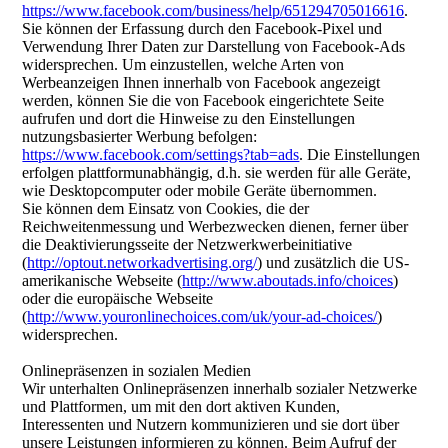
https://www.facebook.com/business/help/651294705016616
.
Sie können der Erfassung durch den Facebook-Pixel und
Verwendung Ihrer Daten zur Darstellung von Facebook-Ads
widersprechen. Um einzustellen, welche Arten von
Werbeanzeigen Ihnen innerhalb von Facebook angezeigt
werden, können Sie die von Facebook eingerichtete Seite
aufrufen und dort die Hinweise zu den Einstellungen
nutzungsbasierter Werbung befolgen:
https://www.facebook.com/settings?tab=ads
. Die Einstellungen
erfolgen plattformunabhängig, d.h. sie werden für alle Geräte,
wie Desktopcomputer oder mobile Geräte übernommen.
Sie können dem Einsatz von Cookies, die der
Reichweitenmessung und Werbezwecken dienen, ferner über
die Deaktivierungsseite der Netzwerkwerbeinitiative
(
http://optout.networkadvertising.org/
) und zusätzlich die US-
amerikanische Webseite (
http://www.aboutads.info/choices
)
oder die europäische Webseite
(
http://www.youronlinechoices.com/uk/your-ad-choices/
)
widersprechen.
Onlinepräsenzen in sozialen Medien
Wir unterhalten Onlinepräsenzen innerhalb sozialer Netzwerke
und Plattformen, um mit den dort aktiven Kunden,
Interessenten und Nutzern kommunizieren und sie dort über
unsere Leistungen informieren zu können. Beim Aufruf der